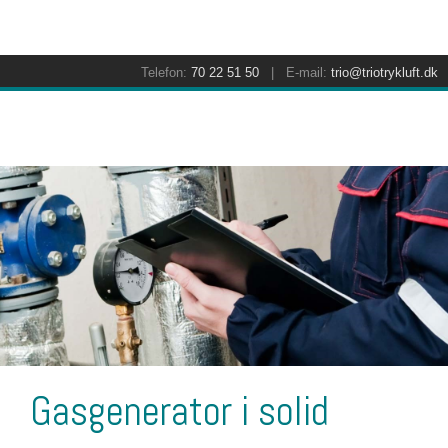
Telefon:
70 22 51 50
| E-mail:
trio@triotrykluft.dk
Gasgenerator i solid