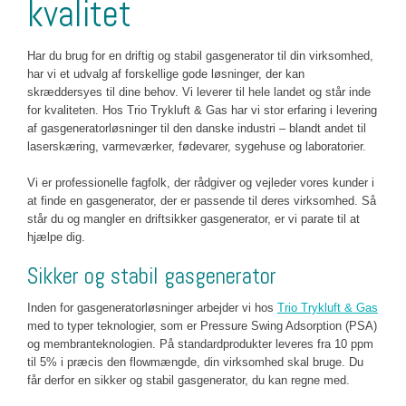
kvalitet​
Har du brug for en driftig og stabil gasgenerator til din virksomhed,
har vi et udvalg af forskellige gode løsninger, der kan
skræddersyes til dine behov. Vi leverer til hele landet og står inde
for kvaliteten. Hos Trio Trykluft & Gas har vi stor erfaring i levering
af gasgeneratorløsninger til den danske industri – blandt andet til
laserskæring, varmeværker, fødevarer, sygehuse og laboratorier.
Vi er professionelle fagfolk, der rådgiver og vejleder vores kunder i
at finde en gasgenerator, der er passende til deres virksomhed. Så
står du og mangler en driftsikker gasgenerator, er vi parate til at
hjælpe dig.​
Sikker og stabil gasgenerator
Inden for gasgeneratorløsninger arbejder vi hos
Trio Trykluft & Gas
med to typer teknologier, som er Pressure Swing Adsorption (PSA)
og membranteknologien. På standardprodukter leveres fra 10 ppm
til 5% i præcis den flowmængde, din virksomhed skal bruge. Du
får derfor en sikker og stabil gasgenerator, du kan regne med.