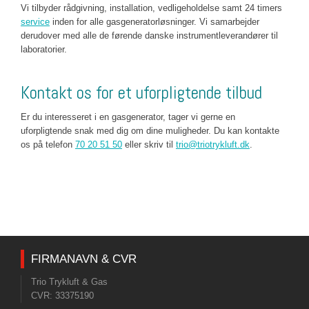
Vi tilbyder rådgivning, installation, vedligeholdelse samt 24 timers
service
inden for alle gasgeneratorløsninger. Vi samarbejder
derudover med alle de førende danske instrumentleverandører til
laboratorier.​
Kontakt os for et uforpligtende tilbud
Er du interesseret i en gasgenerator, tager vi gerne en
uforpligtende snak med dig om dine muligheder. Du kan kontakte
os på telefon
70 20 51 50
eller skriv til
trio@triotrykluft.dk
.​
FIRMANAVN & CVR​
Trio Trykluft & Gas
CVR: ​33375190